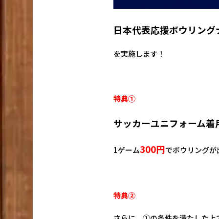
日本代表応援ボウリング
を実施します！
特典①
サッカーユニ
フォーム着
300円
1ゲーム
でボウリングが
特典②
さらに、①の条件を満たした上