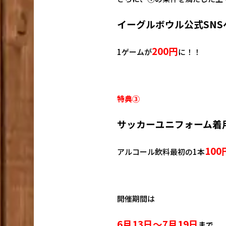
イーグルボウル公式SNS
200円
1ゲームが
に！！
特典③
サッカーユニ
フォーム着
10
アルコール飲料最初の1本
開催期間は
6月13日～7月19日
まで