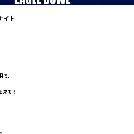
ナイト
用
で、
出来る！
で