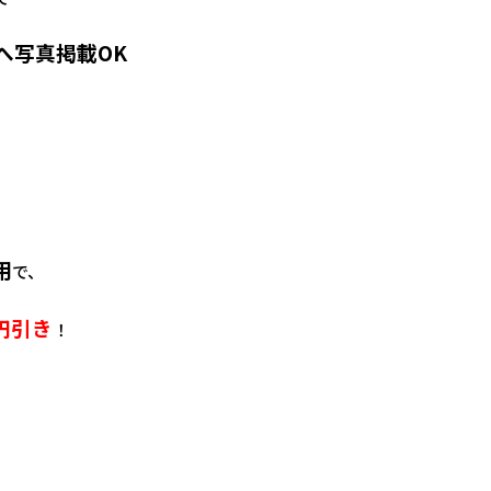
へ写真掲載OK
用
で、
0円引き
！