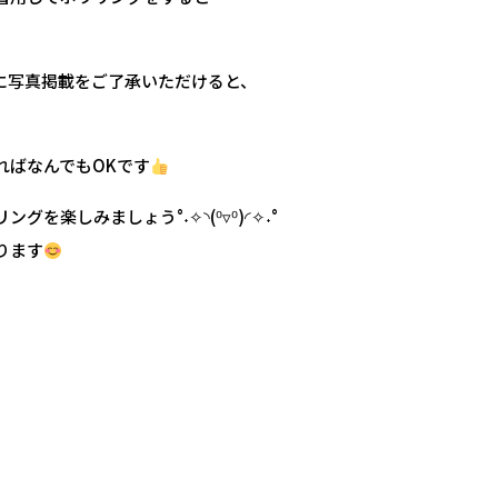
Sに写真掲載をご了承いただけると、
ればなんでもOKです
を楽しみましょう°˖✧◝(⁰▿⁰)◜✧˖°
ります